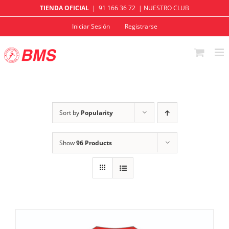
Skip
TIENDA OFICIAL
| 91 166 36 72 |
NUESTRO CLUB
to
Iniciar Sesión
Registrarse
content
Sort by
Popularity
Show
96 Products